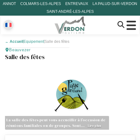
ANNOT
COLMARS-LES-ALPES
ENTREVAUX
LA PALUD-SUR-VERDON
SAINT-ANDRÉ-LES-ALPES
←
Accueil
Equipement
Salle des fêtes
Beauvezer
Salle des fêtes
La salle des fêtes peut vous accueillir à l’occasion de
réunions familiales ou de groupes. Sont…
Lire plus