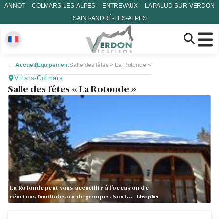
ANNOT
COLMARS-LES-ALPES
ENTREVAUX
LA PALUD-SUR-VERDON
SAINT-ANDRÉ-LES-ALPES
←
Accueil
Equipement
Salle des fêtes « La Rotonde »
Villars-Colmars
Salle des fêtes « La Rotonde »
La Rotonde peut vous accueillir à l’occasion de
réunions familiales ou de groupes. Sont…
Lire plus