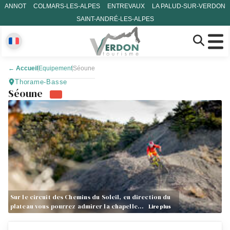
ANNOT
COLMARS-LES-ALPES
ENTREVAUX
LA PALUD-SUR-VERDON
SAINT-ANDRÉ-LES-ALPES
←
Accueil
Equipement
Séoune
Thorame-Basse
Séoune
Sur le circuit des Chemins du Soleil, en direction du
plateau vous pourrez admirer la chapelle…
Lire plus