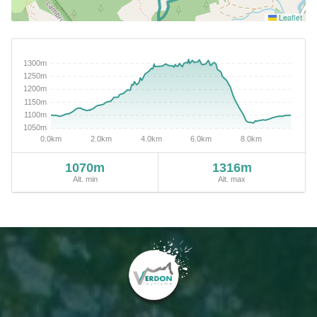
Leaflet
1070m
1316m
Alt. min
Alt. max