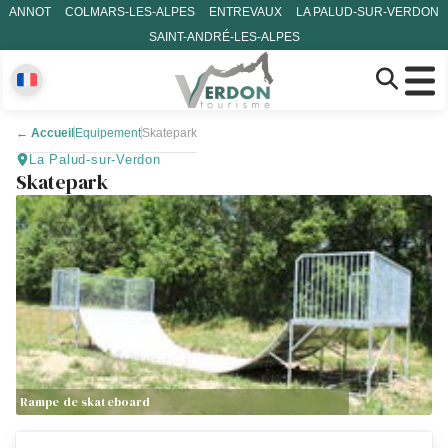
ANNOT
COLMARS-LES-ALPES
ENTREVAUX
LA PALUD-SUR-VERDON
SAINT-ANDRÉ-LES-ALPES
←
Accueil
Equipement
Skatepark
La Palud-sur-Verdon
Skatepark
Rampe de skateboard