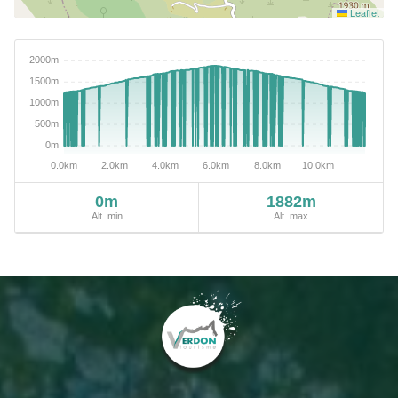
Leaflet
0m
1882m
Alt. min
Alt. max