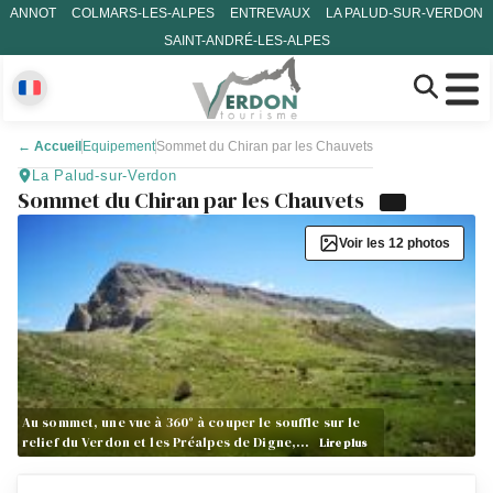
ANNOT
COLMARS-LES-ALPES
ENTREVAUX
LA PALUD-SUR-VERDON
SAINT-ANDRÉ-LES-ALPES
←
Accueil
Equipement
Sommet du Chiran par les Chauvets
La Palud-sur-Verdon
Sommet du Chiran par les Chauvets
Voir les 12 photos
Au sommet, une vue à 360° à couper le souffle sur le
relief du Verdon et les Préalpes de Digne,…
Lire plus