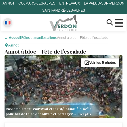
ANNOT
COLMARS-LES-ALPES
ENTREVAUX
LA PALUD-SUR-VERDON
SAINT-ANDRÉ-LES-ALPES
←
Accueil
Fêtes et manifestations
Annot à bloc – Fête de l’escalade
Annot
Annot à bloc – Fête de l’escalade
Voir les 5 photos
Rassemblement convivial et festif," Annot à bloc" a
pour but de faire découvrir et partager…
Lire plus