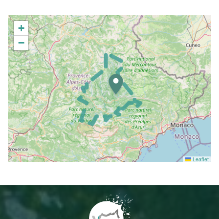
+
−
Leaflet