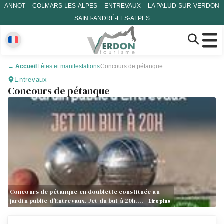
ANNOT
COLMARS-LES-ALPES
ENTREVAUX
LA PALUD-SUR-VERDON
SAINT-ANDRÉ-LES-ALPES
←
Accueil
Fêtes et manifestations
Concours de pétanque
Entrevaux
Concours de pétanque
Concours de pétanque en doublette constituée au
jardin public d'Entrevaux. Jet du but à 20h.…
Lire plus