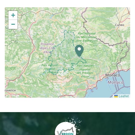
+
−
Leaflet