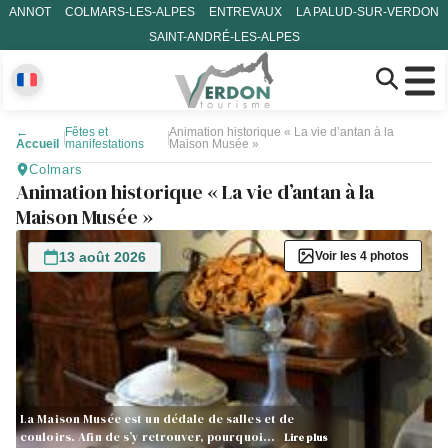
ANNOT
COLMARS-LES-ALPES
ENTREVAUX
LA PALUD-SUR-VERDON
SAINT-ANDRÉ-LES-ALPES
←
Fêtes et
Animation historique « La vie d’antan à la
Accueil
manifestations
Maison Musée »
Colmars
Animation historique « La vie d’antan à la
Maison Musée »
13 août 2026
Voir les 4 photos
La Maison Musée est un dédale de salles et de
couloirs. Afin de s’y retrouver, pourquoi…
Lire plus