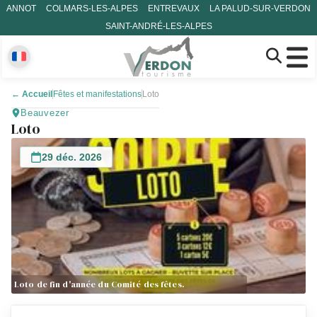
ANNOT
COLMARS-LES-ALPES
ENTREVAUX
LA PALUD-SUR-VERDON
SAINT-ANDRÉ-LES-ALPES
←
Accueil
Fêtes et manifestations
Loto
Beauvezer
Loto
29 déc. 2026
Loto de fin d'année du Comité des fêtes.