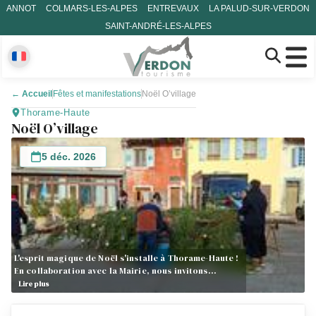
ANNOT
COLMARS-LES-ALPES
ENTREVAUX
LA PALUD-SUR-VERDON
SAINT-ANDRÉ-LES-ALPES
←
Accueil
Fêtes et manifestations
Noël O’village
Thorame-Haute
Noël O’village
5 déc. 2026
L'esprit magique de Noël s'installe à Thorame-Haute !
En collaboration avec la Mairie, nous invitons…
Lire plus