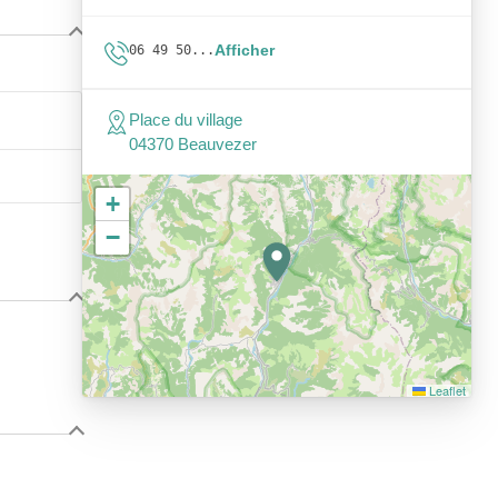
Afficher
06 49 50...
Place du village
04370 Beauvezer
+
−
Leaflet