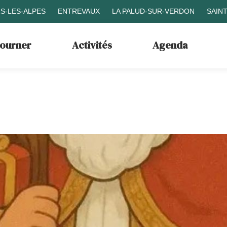
S-LES-ALPES
ENTREVAUX
LA PALUD-SUR-VERDON
SAIN
journer
Activités
Agenda