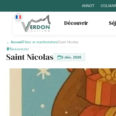
ANNOT
COLMAR
Découvrir
Sé
←
Accueil
Fêtes et manifestations
Saint Nicolas
Beauvezer
Saint Nicolas
5 déc. 2026