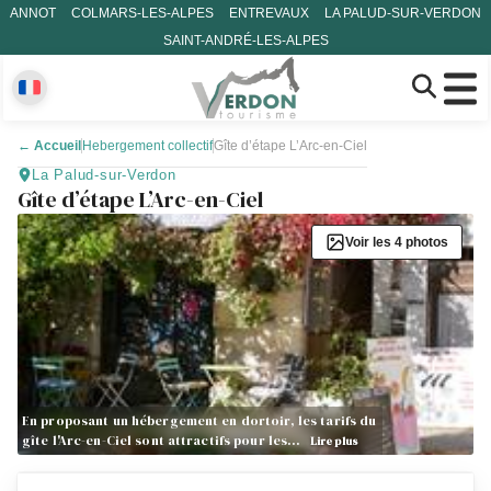
ANNOT
COLMARS-LES-ALPES
ENTREVAUX
LA PALUD-SUR-VERDON
SAINT-ANDRÉ-LES-ALPES
←
Accueil
Hebergement collectif
Gîte d’étape L’Arc-en-Ciel
La Palud-sur-Verdon
Gîte d’étape L’Arc-en-Ciel
Voir les 4 photos
En proposant un hébergement en dortoir, les tarifs du
gîte l'Arc-en-Ciel sont attractifs pour les…
Lire plus