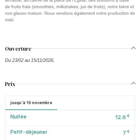
terrasse, au calme de la place de l’Église, des boissons à base
de fruits frais (smoothies, milkshakes, jus de fruits), notre bière et
nos glaces maison. Nous vendons également notre production de
miel.
Ouverture
Du 23/02 au 15/11/2026.
Prix
jusqu'à 15 novembre
Nuitée
€
12.6
Petit-déjeuner
€
7