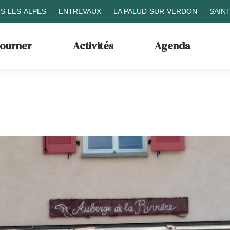
S-LES-ALPES
ENTREVAUX
LA PALUD-SUR-VERDON
SAIN
journer
Activités
Agenda