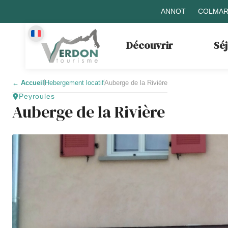
ANNOT
COLMAR
Découvrir
Sé
←
Accueil
Hebergement locatif
Auberge de la Rivière
Peyroules
Auberge de la Rivière