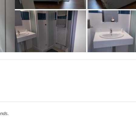
+2 photos
ends.