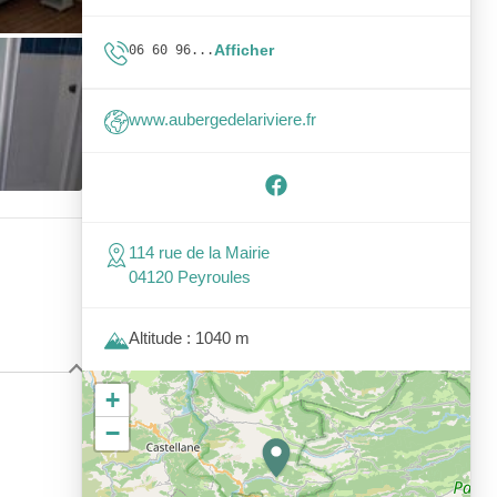
Afficher
06 60 96...
www.aubergedelariviere.fr
114 rue de la Mairie
04120 Peyroules
Altitude : 1040 m
+
−