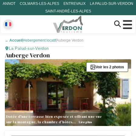
ANNOT
COLMARS-LES-ALPES
ENTREVAUX
LA PALUD-SUR-VERDON
SAINT-ANDRÉ-LES-ALPES
←
Accueil
Hebergement locatif
Auberge Verdon
La Palud-sur-Verdon
Auberge Verdon
Voir les 2 photos
Dotée d'une terrasse bien exposée et offrant une vue
sur la montagne, la chambre d'hôtes…
Lire plus