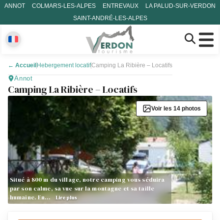
ANNOT
COLMARS-LES-ALPES
ENTREVAUX
LA PALUD-SUR-VERDON
SAINT-ANDRÉ-LES-ALPES
←
Accueil
Hebergement locatif
Camping La Ribière – Locatifs
Annot
Camping La Ribière – Locatifs
Voir les 14 photos
Situé à 800 m du village, notre camping vous séduira
par son calme, sa vue sur la montagne et sa taille
humaine. En…
Lire plus