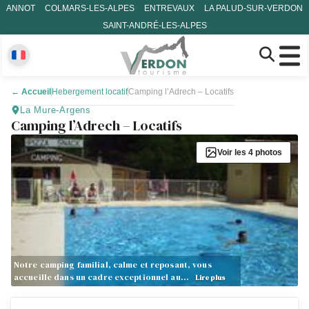
ANNOT
COLMARS-LES-ALPES
ENTREVAUX
LA PALUD-SUR-VERDON
SAINT-ANDRÉ-LES-ALPES
←
Accueil
Hebergement locatif
Camping l’Adrech – Locatifs
La Mure-Argens
Camping l’Adrech – Locatifs
Voir les 4 photos
Notre camping familial, calme et reposant, vous
accueille dans un cadre exceptionnel au…
Lire plus