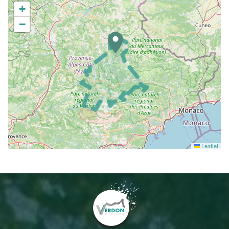
+
−
Leaflet