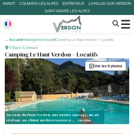
ANNOT
COLMARS-LES-ALPES
ENTREVAUX
LA PALUD-SUR-VERDON
SAINT-ANDRÉ-LES-ALPES
←
Accueil
Hebergement locatif
Camping Le Haut Verdon – Locatifs
Villars-Colmars
Camping Le Haut Verdon – Locatifs
Voir les 8 photos
Au cœur du Haut-Verdon, une nature sauvage, un air
vivifiant, un climat méditerranéen et…
Lire plus