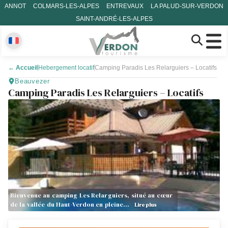
ANNOT
COLMARS-LES-ALPES
ENTREVAUX
LA PALUD-SUR-VERDON
SAINT-ANDRÉ-LES-ALPES
←
Accueil
Hebergement locatif
Camping Paradis Les Relarguiers – Locatifs
Beauvezer
Camping Paradis Les Relarguiers – Locatifs
Bienvenue au camping Les Relarguiers, situé au cœur
de la vallée du Haut-Verdon en pleine…
Lire plus