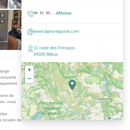
Afficher
06 01 99...
www.lapeyregoune.com
11 route des Ferrayes
04330 Blieux
+
large
 couverte
−
uniquement
risme de
tes, nous
ndes
Leaflet
s locales de