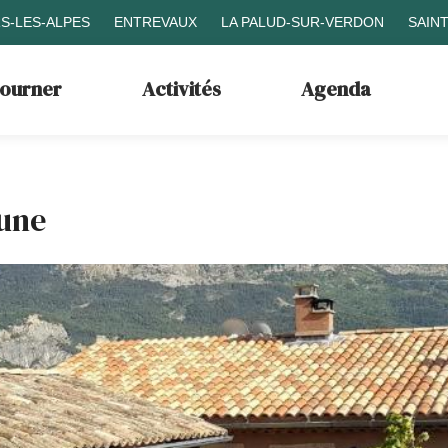
S-LES-ALPES
ENTREVAUX
LA PALUD-SUR-VERDON
SAIN
journer
Activités
Agenda
une