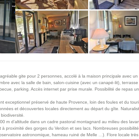
+9 photos
agréable gite pour 2 personnes, accolé à la maison principale avec un 
bre avec la salle de bain, salon-cuisine (avec un canapé-lit), terrasse
rbecue, parking. Accès internet par prise murale. Possibilité de repas 
t exceptionnel préservé de haute Provence, loin des foules et du tou
nnées et découvertes locales directement au départ du gîte. Naturalis
biodiversité.
1000 m d’altitude dans un cadre pastoral montagnard au milieu des lava
 à proximité des gorges du Verdon et ses lacs. Nombreuses possibilité
servatoire astronomique, hameau ruiné de Melle …). Flore locale très