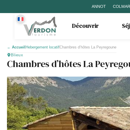
ANNOT
COLMAR
Découvrir
Sé
←
Accueil
Hebergement locatif
Chambres d’hôtes La Peyregoune
Blieux
Chambres d’hôtes La Peyrego