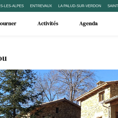
S-LES-ALPES
ENTREVAUX
LA PALUD-SUR-VERDON
SAIN
journer
Activités
Agenda
ou