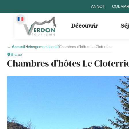
ANNOT
COLMAR
Découvrir
Sé
←
Accueil
Hebergement locatif
Chambres d’hôtes Le Cloterriou
Braux
Chambres d’hôtes Le Cloterri