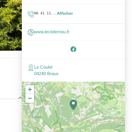
Afficher
06 41 13...
www.lecloterriou.fr
Le Coulet
04240 Braux
+
−