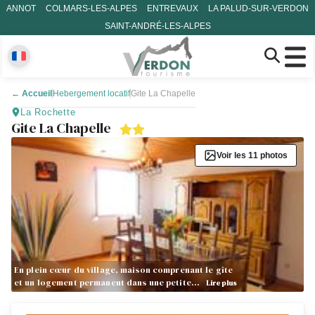
ANNOT
COLMARS-LES-ALPES
ENTREVAUX
LA PALUD-SUR-VERDON
SAINT-ANDRÉ-LES-ALPES
←
Accueil
Hebergement locatif
Gite La Chapelle
La Rochette
Gite La Chapelle
Voir les 11 photos
En plein cœur du village, maison comprenant le gîte
et un logement permanent dans une petite…
Lire plus