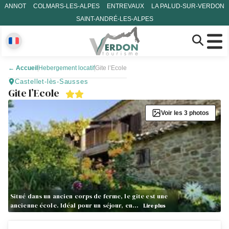
ANNOT
COLMARS-LES-ALPES
ENTREVAUX
LA PALUD-SUR-VERDON
SAINT-ANDRÉ-LES-ALPES
←
Accueil
Hebergement locatif
Gite l’Ecole
Castellet-lès-Sausses
Gite l’Ecole
Voir les 3 photos
Situé dans un ancien corps de ferme, le gite est une
ancienne école. Idéal pour un séjour, en…
Lire plus