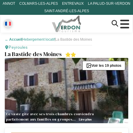
ANNOT
COLMARS-LES-ALPES
ENTREVAUX
LA PALUD-SUR-VERDON
SAINT-ANDRÉ-LES-ALPES
←
Accueil
Hebergement locatif
La Bastide des Moines
Peyroules
La Bastide des Moines
Voir les 19 photos
Ce vaste gîte avec ses trois chambres conviendra
parfaitement aux familles ou groupes…
Lire plus