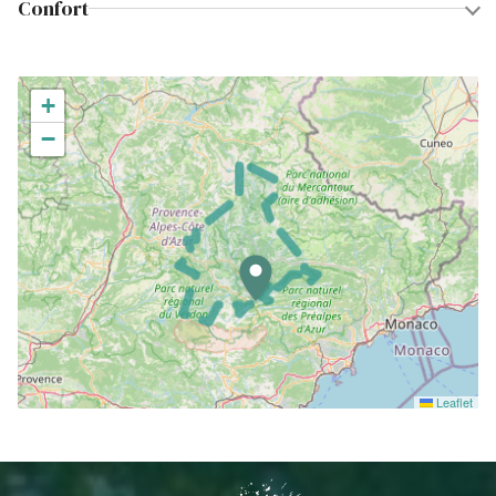
Confort
+
−
Leaflet