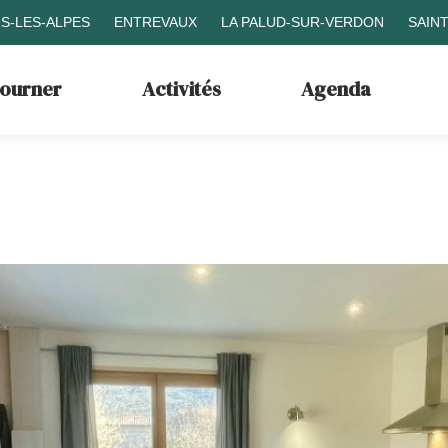
S-LES-ALPES
ENTREVAUX
LA PALUD-SUR-VERDON
SAIN
journer
Activités
Agenda