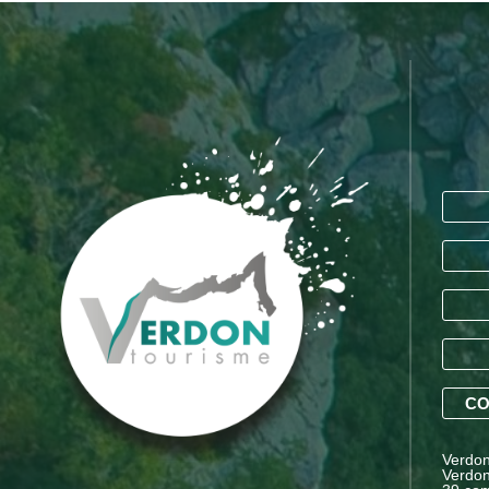
CO
Verdon 
Verdon