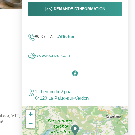
DEMANDE D'INFORMATION
Afficher
06 07 47...
www.rocnvol.com
1 chemin du Vignal
04120 La Palud-sur-Verdon
+
alade, VTT,
é..
−