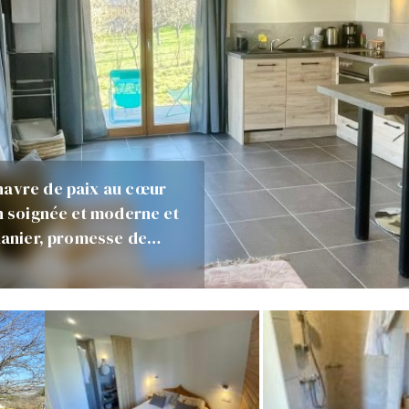
havre de paix au cœur
on soignée et moderne et
Chanier, promesse de…