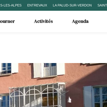
S-LES-ALPES
ENTREVAUX
LA PALUD-SUR-VERDON
SAIN
journer
Activités
Agenda