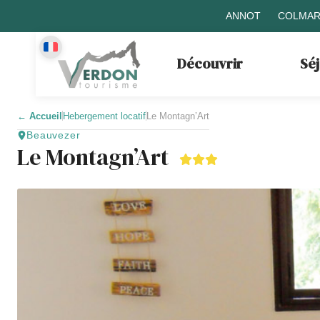
ANNOT
COLMAR
Découvrir
Sé
←
Accueil
Hebergement locatif
Le Montagn’Art
Beauvezer
Le Montagn’Art