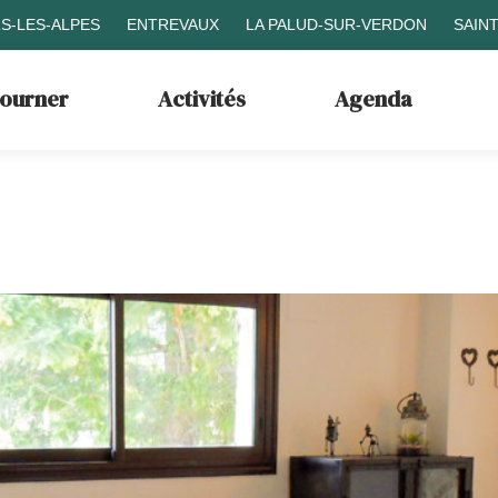
S-LES-ALPES
ENTREVAUX
LA PALUD-SUR-VERDON
SAIN
journer
Activités
Agenda