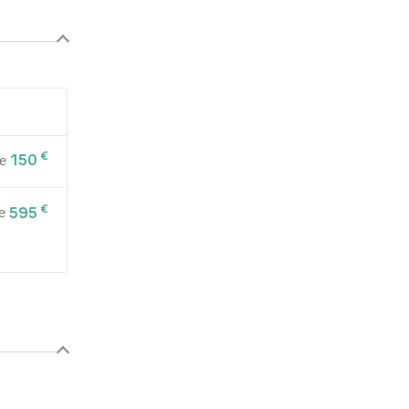
€
150
de
€
595
de