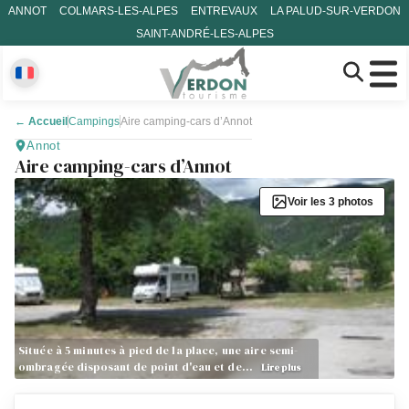
ANNOT
COLMARS-LES-ALPES
ENTREVAUX
LA PALUD-SUR-VERDON
SAINT-ANDRÉ-LES-ALPES
←
Accueil
Campings
Aire camping-cars d’Annot
Annot
Aire camping-cars d’Annot
Voir les 3 photos
Située à 5 minutes à pied de la place, une aire semi-
ombragée disposant de point d'eau et de…
Lire plus