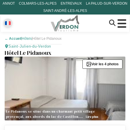
ANNOT
COLMARS-LES-ALPES
ENTREVAUX
LA PALUD-SUR-VERDON
SAINT-ANDRÉ-LES-ALPES
←
Accueil
Hôtels
Hôtel Le Pidanoux
Saint-Julien-du-Verdon
Hôtel Le Pidanoux
Voir les 4 photos
Le Pidanoux se situe dans un charmant petit village
provençal, aux abords du lac de Castillon.…
Lire plus