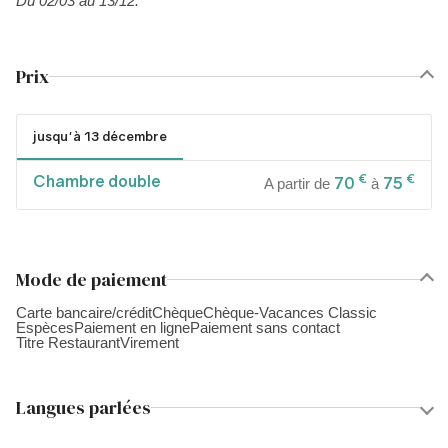
Du 02/03 au 13/12.
Prix
jusqu'à 13 décembre
Chambre double
€
€
70
75
A partir de
à
Mode de paiement
Carte bancaire/crédit
Chèque
Chèque-Vacances Classic
Espèces
Paiement en ligne
Paiement sans contact
Titre Restaurant
Virement
Langues parlées