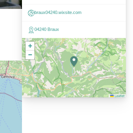
braux04240.wixsite.com
04240 Braux
+
−
Leaflet