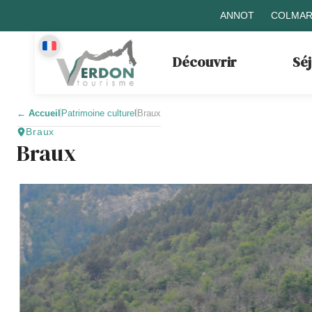
ANNOT
COLMAR
Découvrir
Sé
←
Accueil
Patrimoine culturel
Braux
Braux
Braux