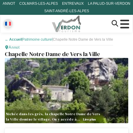
ANNOT
COLMARS-LES-ALPES
ENTREVAUX
LA PALUD-SUR-VERDON
SAINT-ANDRÉ-LES-ALPES
←
Accueil
Patrimoine culturel
Chapelle Notre Dame de Vers la Ville
Annot
Chapelle Notre Dame de Vers la Ville
Nichée dans les grès, la chapelle Notre Dame de Vers
la Ville domine le village. On y accède à…
Lire plus