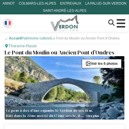
ANNOT
COLMARS-LES-ALPES
ENTREVAUX
LA PALUD-SUR-VERDON
SAINT-ANDRÉ-LES-ALPES
←
Accueil
Patrimoine culturel
Le Pont du Moulin ou Ancien Pont d’Ondres
Thorame-Haute
Le Pont du Moulin ou Ancien Pont d’Ondres
Voir les 6 photos
Ce pont à dos d'âne enjambe le Verdon de ses 41 m.
Bâti dans la 2ème moitié du 17ème siècle, il…
Lire plus