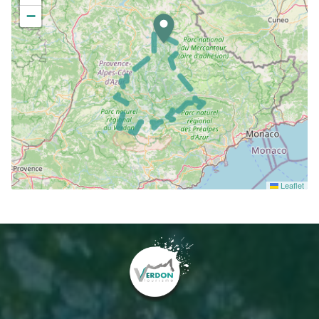
−
Leaflet