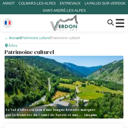
ANNOT
COLMARS-LES-ALPES
ENTREVAUX
LA PALUD-SUR-VERDON
SAINT-ANDRÉ-LES-ALPES
←
Accueil
Patrimoine culturel
Patrimoine culturel
Allos
Patrimoine culturel
Le Val d’Allos est issu d’une longue histoire marquée
par la frontière du Comté de Savoie et une…
Lire plus