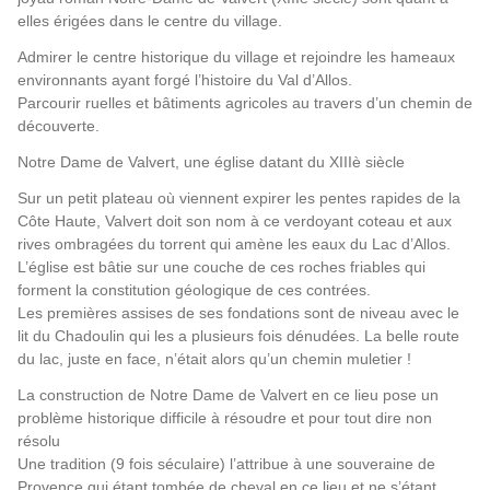
elles érigées dans le centre du village.
Admirer le centre historique du village et rejoindre les hameaux
environnants ayant forgé l’histoire du Val d’Allos.
Parcourir ruelles et bâtiments agricoles au travers d’un chemin de
découverte.
Notre Dame de Valvert, une église datant du XIIIè siècle
Sur un petit plateau où viennent expirer les pentes rapides de la
Côte Haute, Valvert doit son nom à ce verdoyant coteau et aux
rives ombragées du torrent qui amène les eaux du Lac d’Allos.
L’église est bâtie sur une couche de ces roches friables qui
forment la constitution géologique de ces contrées.
Les premières assises de ses fondations sont de niveau avec le
lit du Chadoulin qui les a plusieurs fois dénudées. La belle route
du lac, juste en face, n’était alors qu’un chemin muletier !
La construction de Notre Dame de Valvert en ce lieu pose un
problème historique difficile à résoudre et pour tout dire non
résolu
Une tradition (9 fois séculaire) l’attribue à une souveraine de
Provence qui étant tombée de cheval en ce lieu et ne s’étant