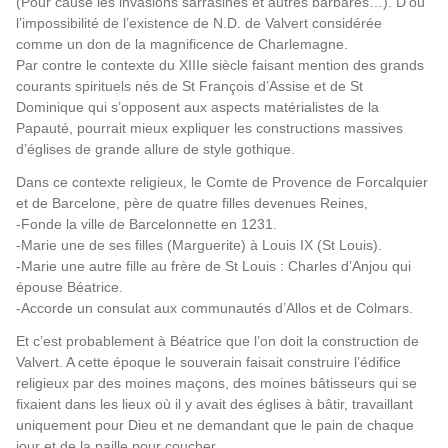
(Pour cause les invasions sarrasines et autres barbares…). D’où
l’impossibilité de l’existence de N.D. de Valvert considérée
comme un don de la magnificence de Charlemagne.
Par contre le contexte du XIIIe siècle faisant mention des grands
courants spirituels nés de St François d’Assise et de St
Dominique qui s’opposent aux aspects matérialistes de la
Papauté, pourrait mieux expliquer les constructions massives
d’églises de grande allure de style gothique.
Dans ce contexte religieux, le Comte de Provence de Forcalquier
et de Barcelone, père de quatre filles devenues Reines,
-Fonde la ville de Barcelonnette en 1231.
-Marie une de ses filles (Marguerite) à Louis IX (St Louis).
-Marie une autre fille au frère de St Louis : Charles d’Anjou qui
épouse Béatrice.
-Accorde un consulat aux communautés d’Allos et de Colmars.
Et c’est probablement à Béatrice que l’on doit la construction de
Valvert. A cette époque le souverain faisait construire l’édifice
religieux par des moines maçons, des moines bâtisseurs qui se
fixaient dans les lieux où il y avait des églises à bâtir, travaillant
uniquement pour Dieu et ne demandant que le pain de chaque
jour et de la paille pour coucher.