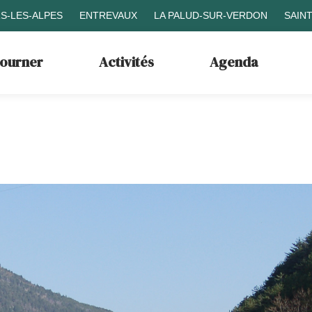
S-LES-ALPES
ENTREVAUX
LA PALUD-SUR-VERDON
SAIN
journer
Activités
Agenda