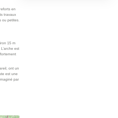
reforts en
ts travaux
s ou petites.
viron 15 m
 L’arche est
 fortement
reil, ont un
ste est une
 imaginé par