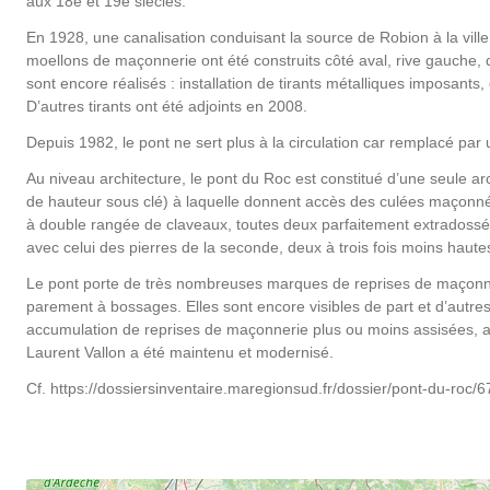
aux 18e et 19e siècles.
En 1928, une canalisation conduisant la source de Robion à la vill
moellons de maçonnerie ont été construits côté aval, rive gauche, d
sont encore réalisés : installation de tirants métalliques imposants,
D’autres tirants ont été adjoints en 2008.
Depuis 1982, le pont ne sert plus à la circulation car remplacé pa
Au niveau architecture, le pont du Roc est constitué d’une seule 
de hauteur sous clé) à laquelle donnent accès des culées maçonnée
à double rangée de claveaux, toutes deux parfaitement extradossées.
avec celui des pierres de la seconde, deux à trois fois moins hautes
Le pont porte de très nombreuses marques de reprises de maçonneri
parement à bossages. Elles sont encore visibles de part et d’autres
accumulation de reprises de maçonnerie plus ou moins assisées, av
Laurent Vallon a été maintenu et modernisé.
Cf. https://dossiersinventaire.maregionsud.fr/dossier/pont-du-