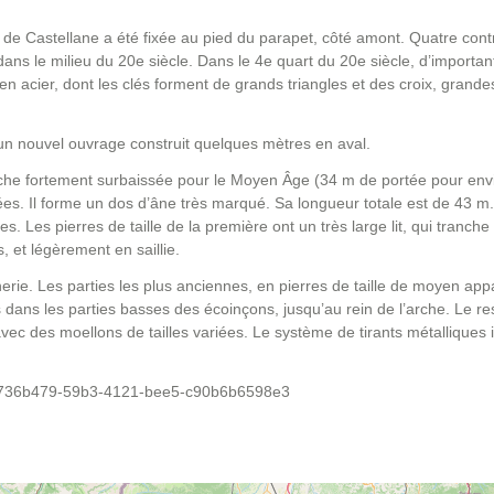
e de Castellane a été fixée au pied du parapet, côté amont. Quatre cont
ans le milieu du 20e siècle. Dans le 4e quart du 20e siècle, d’importan
 en acier, dont les clés forment de grands triangles et des croix, grande
r un nouvel ouvrage construit quelques mètres en aval.
arche fortement surbaissée pour le Moyen Âge (34 m de portée pour en
s. Il forme un dos d’âne très marqué. Sa longueur totale est de 43 m.
 Les pierres de taille de la première ont un très large lit, qui tranche
, et légèrement en saillie.
e. Les parties les plus anciennes, en pierres de taille de moyen appa
 dans les parties basses des écoinçons, jusqu’au rein de l’arche. Le re
ec des moellons de tailles variées. Le système de tirants métalliques
roc/6736b479-59b3-4121-bee5-c90b6b6598e3