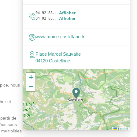
Afficher
04 92 83...
Afficher
04 92 83...
www.mairie-castellane.fr
Place Marcel Sauvaire
04120 Castellane
+
spice, nous
−
her et
partir de
xées sous
Leaflet
 multipliées