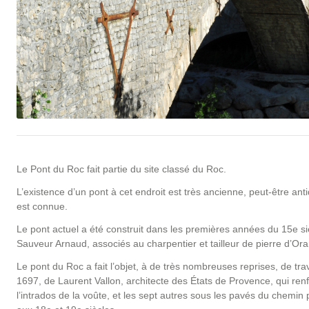
Le Pont du Roc fait partie du site classé du Roc.
L’existence d’un pont à cet endroit est très ancienne, peut-être a
est connue.
Le pont actuel a été construit dans les premières années du 15e si
Sauveur Arnaud, associés au charpentier et tailleur de pierre d’Or
Le pont du Roc a fait l’objet, à de très nombreuses reprises, de trav
1697, de Laurent Vallon, architecte des États de Provence, qui ren
l’intrados de la voûte, et les sept autres sous les pavés du chemi