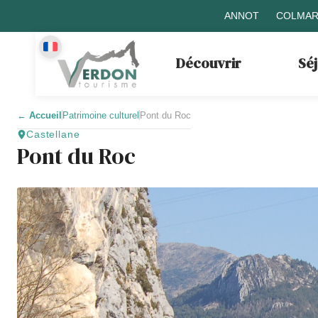
ANNOT
COLMAR
Découvrir
Sé
←
Accueil
Patrimoine culturel
Pont du Roc
Castellane
Pont du Roc