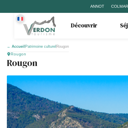
ANNOT
COLMAR
Découvrir
Sé
←
Accueil
Patrimoine culturel
Rougon
Rougon
Rougon