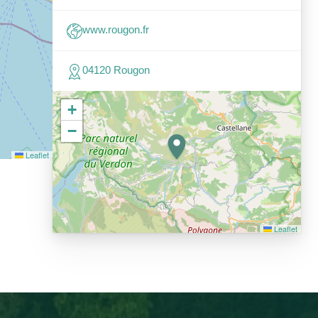
www.rougon.fr
04120 Rougon
+
−
Leaflet
Leaflet