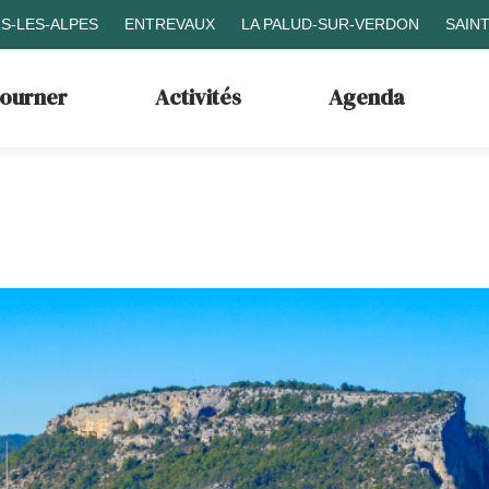
S-LES-ALPES
ENTREVAUX
LA PALUD-SUR-VERDON
SAIN
journer
Activités
Agenda