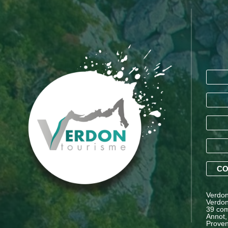
CO
Verdon 
Verdon
39 com
Annot,
Proven