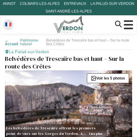
ANNOT
COLMARS-LES-ALPES
ENTREVAUX
LA PALUD-SUR-VERDON
SAINT-ANDRÉ-LES-ALPES
←
Patrimoine
Belvédères de Trescaïre bas et haut – Sur la route
Accueil
naturel
des Crêtes
La Palud-sur-Verdon
Belvédères de Trescaïre bas et haut – Sur la
route des Crêtes
Voir les 5 photos
Les belvédères de Trescaïre offrent les premiers
point de vues sur les Gorges du Verdon, à…
Lire plus