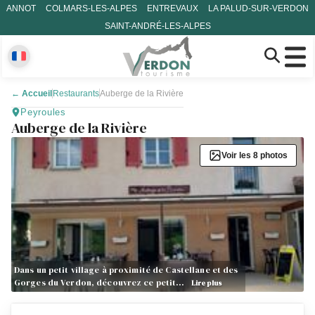
ANNOT
COLMARS-LES-ALPES
ENTREVAUX
LA PALUD-SUR-VERDON
SAINT-ANDRÉ-LES-ALPES
←
Accueil
Restaurants
Auberge de la Rivière
Peyroules
Auberge de la Rivière
Voir les 8 photos
Dans un petit village à proximité de Castellane et des
Gorges du Verdon, découvrez ce petit…
Lire plus