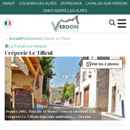
ANNOT
COLMARS-LES-ALPES
ENTREVAUX
LA PALUD-SUR-VERDON
SAINT-ANDRÉ-LES-ALPES
←
Accueil
Restaurants
Crêperie Le Tilleul
La Palud-sur-Verdon
Crêperie Le Tilleul
Voir les 2 photos
Depuis 2002, Pascale et Mouss' vous accueillent à la
Crêperie Le Tilleul dans une ambiance…
Lire plus