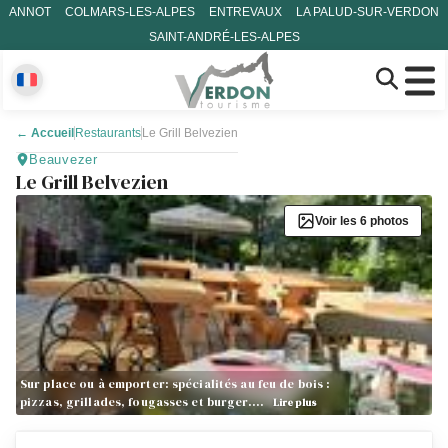
ANNOT
COLMARS-LES-ALPES
ENTREVAUX
LA PALUD-SUR-VERDON
SAINT-ANDRÉ-LES-ALPES
←
Accueil
Restaurants
Le Grill Belvezien
Beauvezer
Le Grill Belvezien
Voir les 6 photos
Sur place ou à emporter: spécialités au feu de bois :
pizzas, grillades, fougasses et burger.…
Lire plus