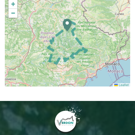
+
−
Leaflet