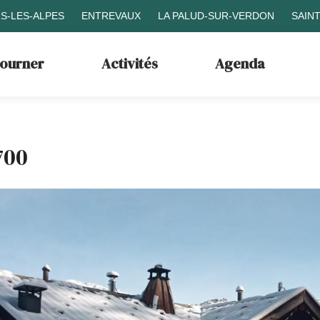
S-LES-ALPES
ENTREVAUX
LA PALUD-SUR-VERDON
SAIN
journer
Activités
Agenda
700