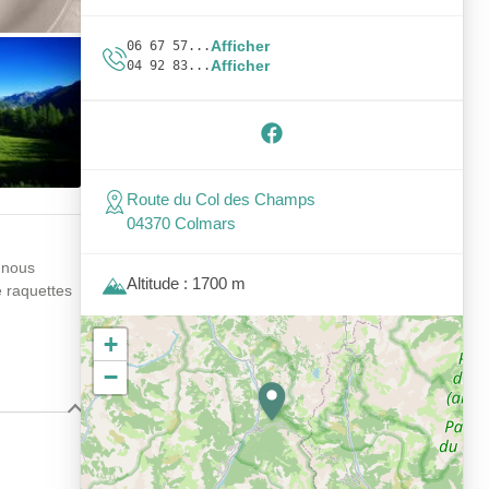
Afficher
06 67 57...
Afficher
04 92 83...
Route du Col des Champs
04370 Colmars
à nous
Altitude : 1700 m
e raquettes
+
−