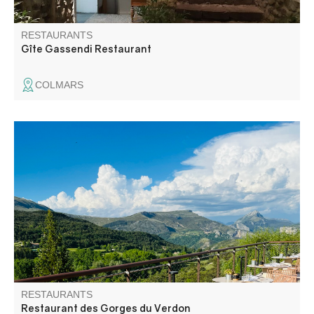
RESTAURANTS
Gîte Gassendi Restaurant
COLMARS
Au cœur des gorges, le restaurant de l'Hôtel des Gorges
du Verdon, perché sur sa colline, offre une vue à 360° sur
les montagnes et le village de la Palud. Notre cheffe
propose une cuisine de qualité issue des produits du
terroir.
RESTAURANTS
Restaurant des Gorges du Verdon