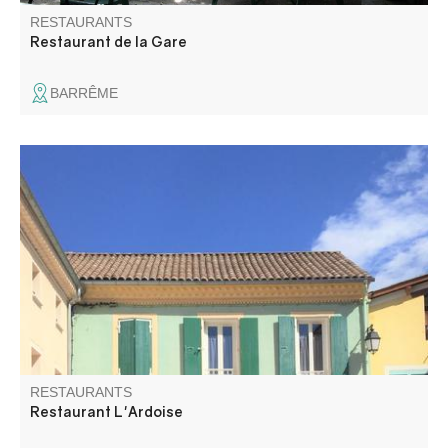
RESTAURANTS
Restaurant de la Gare
BARRÊME
Agréable terrasse au cœur du village, l'ardoise propose
une cuisine élaborée à base de produits frais. Toute
l'année des poissons et des viandes de premier choix
sont associés à des produits du terroir. Régulièrement, la
carte est renouvelée.
RESTAURANTS
Restaurant L'Ardoise