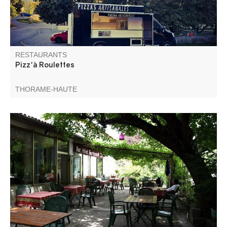
RESTAURANTS
Pizz'à Roulettes
THORAME-HAUTE
Venez découvrir les spécialités de Marie-Josée : poche de
veau farcie, pieds paquets, daube, gnocchis, aïoli
provençal tous les vendredis. Restaurant proposant une
cuisine familiale avec des produits du terroir, terrasse
ombragée.