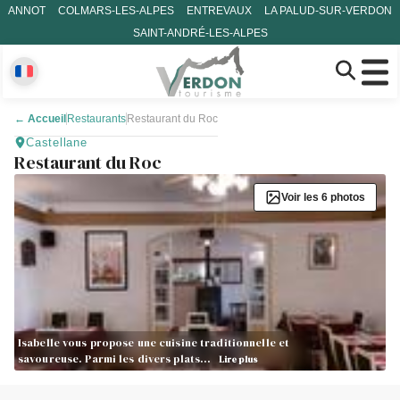
ANNOT
COLMARS-LES-ALPES
ENTREVAUX
LA PALUD-SUR-VERDON
SAINT-ANDRÉ-LES-ALPES
←
Accueil
Restaurants
Restaurant du Roc
Castellane
Restaurant du Roc
Voir les 6 photos
Isabelle vous propose une cuisine traditionnelle et
savoureuse. Parmi les divers plats…
Lire plus