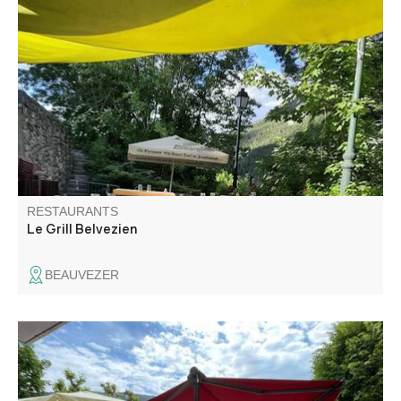
Sur place ou à emporter: spécialités au feu de bois :
pizzas, grillades, fougasses et burger. Livraison à domicile
"le resto à la maison". Sur la place du village, profitez de
la terrasse aux beaux jours. Animations et soirées à
thème à la belle saison.
RESTAURANTS
Le Grill Belvezien
BEAUVEZER
Au cœur du village, retrouvez ce point multiservices : bar -
restaurant, vous proposant un service sur place ou à
emporter. Vous retrouvez également un point chaud avec