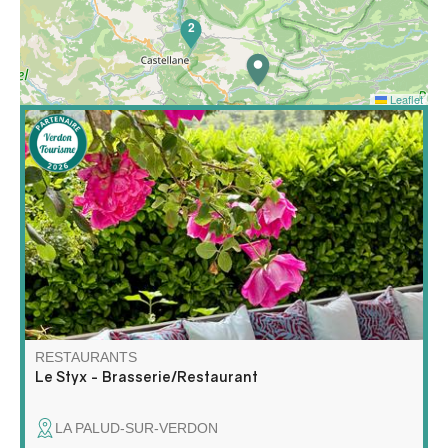
2
Leaflet
A la Palud-sur-Verdon, à la sortie de la route des Crêtes,
la Brasserie le Styx : un incontournable.
RESTAURANTS
Le Styx - Brasserie/Restaurant
LA PALUD-SUR-VERDON