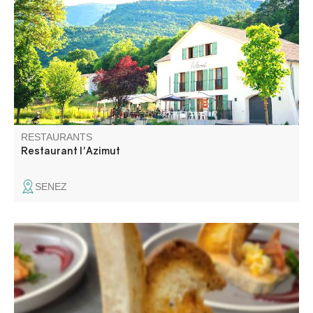
influences vietnamiennes et du monde se mêlent à la
tradition française. Des plats faits maison, des produits de
saison et une envie sincère de partager une expérience
gourmande et authentique.
RESTAURANTS
Restaurant l'Azimut
SENEZ
Cuisine goûteuse, parfumée et délicate à déguster au
bord du plan d'eau du Roufleiran ou en salle. Plats
traditionnels et revisités au service soigné et des
créations avec des produits frais et faits maison. Nous
travaillons à l'ardoise.