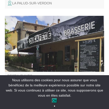
LA PALUD-SUR-VERDON
Lou Cafetié est le point de ralliement des grimpeurs,
randonneurs désirant déguster nos spécialités. Mise en
avant des produits frais, bio et locaux. Concerts tous les
vendredis en juillet et août : l'ambiance chaleureuse est
au programme.
RESTAURANTS
Nous utilisons des cookies pour nous assurer que vous
Bar Brasserie Lou Cafetié
bénéficiez de la meilleure expérience possible sur notre site
web. Si vous continuez à utiliser ce site, nous supposerons que
LA PALUD-SUR-VERDON
vous en êtes satisfait.
Ok