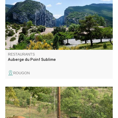
terrasse ombragée et une cuisine du terroir faite maison.
Labelisé Pays gourmand et répertorié sur de nombreux
guides Routard, Michelin, Petit Futé …
RESTAURANTS
Auberge du Point Sublime
ROUGON
Table d'hôtes à la ferme avec les produits de la ferme et
des produits très locaux, recettes familiales et plats
régionaux. Table unique, conviviale comme à la maison.