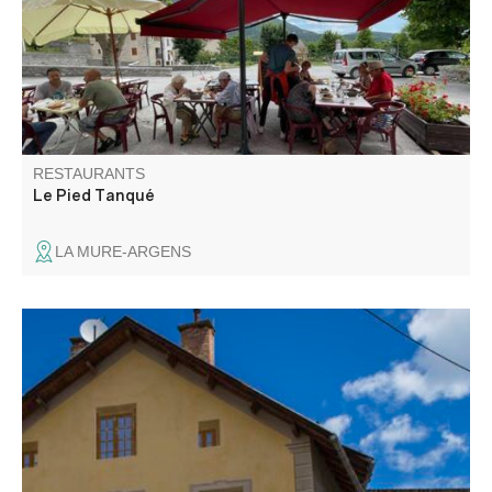
vente de baguettes, pains au chocolat, croissants mais
aussi des glaces.
RESTAURANTS
Le Pied Tanqué
LA MURE-ARGENS
Le Crazy Pub vous accueille dans une ambiance musicale
et dynamique. Bar à bières, restauration familiale, friterie,
snacking. Soirées à thème: DJ, Karaoké et concerts. Le
Crazy Pub fête votre anniversaire, mariage …