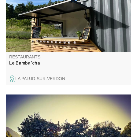
Nous cuisinons, sauf exception, avec des produits bio,
locaux, de saison, et même du jardin.
RESTAURANTS
Le Bamba'cha
LA PALUD-SUR-VERDON
Pizzas artisanales. Lundi à Thorame-Haute, Mardi à
Thorame-Basse, Mercredi à Allons, Jeudi et samedi au
Camping Le Villard (si ouvert) à Thorame-Basse,
Vendredi à la Maison de pays Beauvezer, Dimanche à
Lambruisse. Prise de commandes à partir de 17h30.