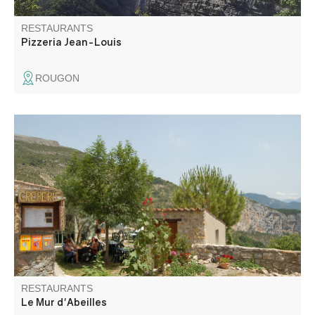
RESTAURANTS
Pizzeria Jean-Louis
ROUGON
La crêperie le Mur d'Abeilles vous propose des crêpes
salées, sucrées, des salades composés, des glaces,
boissons sur sa terrasse panoramique. C'est un endroit
rêvé, perché dans ce joli petit village pittoresque,
surplombant les Gorges du Verdon.
RESTAURANTS
Le Mur d'Abeilles