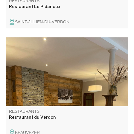
RESTAURANTS
Restaurant Le Pidanoux
SAINT-JULIEN-DU-VERDON
L’hôtel Restaurant du Verdon propose petits-déjeuners et
cuisine maison en demi-pension uniquement. N’hésitez
pas à venir déguster nos spécialités et nos plats réalisés
uniquement avec des produits frais.
RESTAURANTS
Restaurant du Verdon
BEAUVEZER