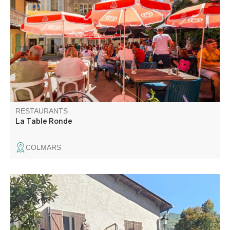
Cuisine traditionnelle avec les produits de pays. Carte et
menus, formule du jour, glaces. En saison d'hiver
spécialités montagnardes. Fondues sayoyardes,
bourguignonnes, gratins de gnocchis aux cèpes, boîte
chaude au génépi.
RESTAURANTS
La Table Ronde
COLMARS
Situé à la sortie du village d'Entrevaux, jolie restaurant
avec une grande salle et une terrasse accueillante.
Restauration familiale avec de bons produits locaux.