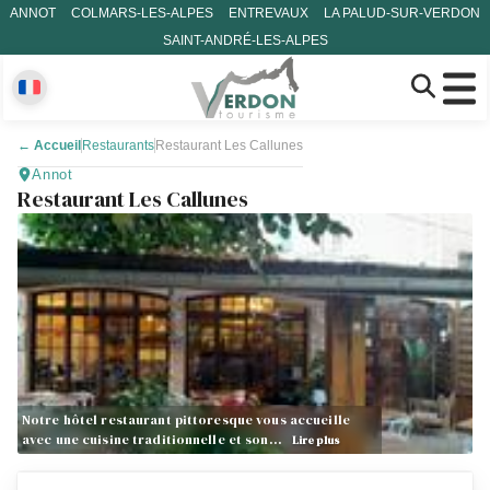
ANNOT
COLMARS-LES-ALPES
ENTREVAUX
LA PALUD-SUR-VERDON
SAINT-ANDRÉ-LES-ALPES
←
Accueil
Restaurants
Restaurant Les Callunes
Annot
Restaurant Les Callunes
Notre hôtel restaurant pittoresque vous accueille
avec une cuisine traditionnelle et son…
Lire plus