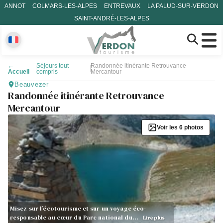
ANNOT
COLMARS-LES-ALPES
ENTREVAUX
LA PALUD-SUR-VERDON
SAINT-ANDRÉ-LES-ALPES
←
Séjours tout
Randonnée itinérante Retrouvance
Accueil
compris
Mercantour
Beauvezer
Randonnée itinérante Retrouvance
Mercantour
Voir les 6 photos
Misez sur l’écotourisme et sur un voyage éco-
responsable au cœur du Parc national du…
Lire plus