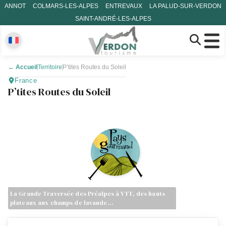
ANNOT
COLMARS-LES-ALPES
ENTREVAUX
LA PALUD-SUR-VERDON
SAINT-ANDRÉ-LES-ALPES
←
Accueil
Territoire
P’tites Routes du Soleil
France
P’tites Routes du Soleil
La Grande Traversée des Préalpes à VTT, des hauts
plateaux aux champs de lavande…