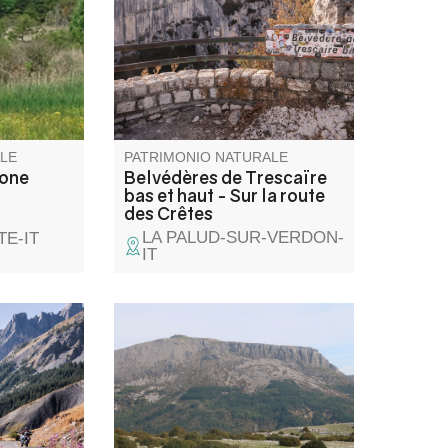
 se situe
à partir de la Route des Crêtes.
nue
On peut voire en bas du
 les
canyon trois tours rocheuses,
igation.
en rive gauche, qui ont donnés
leurs nom à ces belvédères.
LE
PATRIMONIO NATURALE
zone
Belvédères de Trescaïre
bas et haut - Sur la route
des Crêtes
LA PALUD-SUR-VERDON-
E-IT
IT
er situé à
Le mont Chiran (1 905 m),
tre Alpes
second sommet des Préalpes
 Alpes
du Verdon, offre un panorama
 de la
exceptionnel : des Alpes du
ational du
Sud à la Provence, jusqu’à la
ne vue
Méditerranée et, par temps