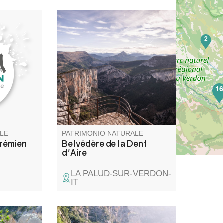
RD 33,
C’est certainement le plus
2
eau) avant
panoramique de tous les
'Angles, se
belvédères... Il a été rénové en
l qui tire
2018 dans le cadre de
e
l’Opération Grand Site des
 La
Gorges du Verdon.
1
ologique
LE
PATRIMONIO NATURALE
rrémien
Belvédère de la Dent
d'Aire
LA PALUD-SUR-VERDON-
IT