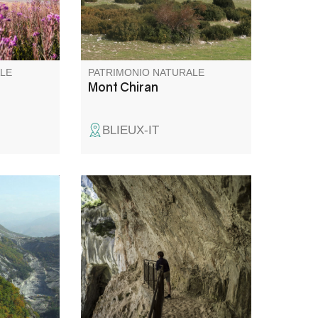
ion. C'est
clair, le Canigou. Un belvédère
unique pour les amoureux de
grands horizons.
LE
PATRIMONIO NATURALE
Mont Chiran
BLIEUX-IT
not est un
Située à la fin du Sentier Blanc-
e mêlent
Martel et au début du sentier
éens,
du Couloir Samson, cette
 et
baume au milieu du tunnel du
.
Baou offre l'une des vues les
une
plus sauvages des Gorges du
est
Verdon.
space