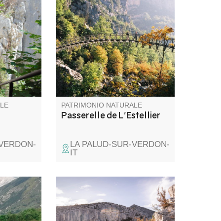
située au
Passerelle piétonne au dessus
, c'est un
du Verdon qui permettait de
, avec des
traverser d'une rive à l'autre,
arches
du Var aux Alpes de Hautes
 vues les
Provence.
u sentier
LE
PATRIMONIO NATURALE
Passerelle de L'Estellier
-VERDON-
LA PALUD-SUR-VERDON-
IT
ac des
Les belvédères de Trescaïre
les
offrent les premiers point de
me-Basse
vues sur les Gorges du Verdon,