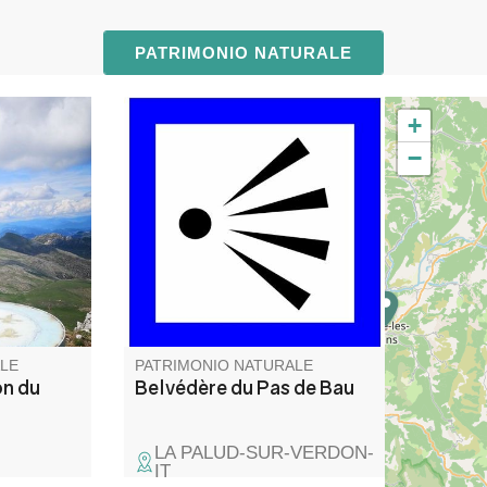
PATRIMONIO NATURALE
+
 mont
Le Belvédère du Pas de Bau
−
e Berre à
est un peu caché, non loin de
cette table
la route... C'est le dernier avant
rer les
la zone en sens unique et c'est
 points
le plus haut en altitude de tous
.
LE
PATRIMONIO NATURALE
on du
Belvédère du Pas de Bau
LA PALUD-SUR-VERDON-
IT