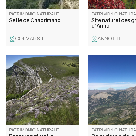
Naturel Sensible.
PATRIMONIO NATURALE
PATRIMONIO NATURA
Selle de Chabrimand
Site naturel des g
d'Annot
COLMARS-IT
ANNOT-IT
La réserve naturelle
Ce point de vue perme
géologique de Haute-Provence
une vue panoramique
située entre le Verdon et la
la haute vallée du Ve
Durance est labellisé pour la
diversité de ses paysages,
témoins du passé géologique
de ce massif et de la Terre. Elle
est la plus grande réserve de
ce type en Europe.
PATRIMONIO NATURALE
PATRIMONIO NATURA