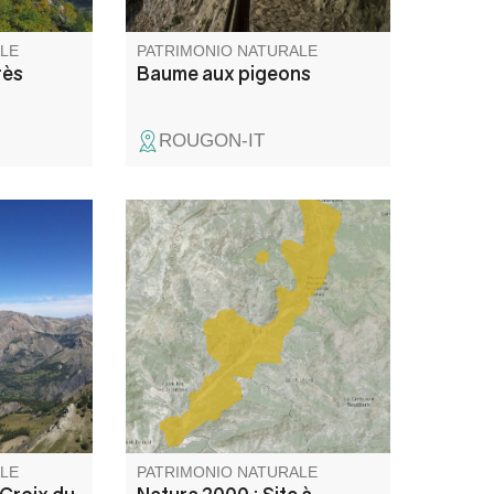
LE
PATRIMONIO NATURALE
rès
Baume aux pigeons
ROUGON-IT
t d'avoir
Zone représentative de l'étage
 sur toute
subméditerranéen où dominent
rdon.
les landes à buis, genêt
cendré, lavande. Zone peu
prospectée au niveau espèces
végétales et milieux. Gorges
remarquables.
LE
PATRIMONIO NATURALE