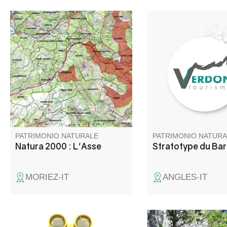
Le site de l’Asse comporte une
Au bord de la route 
caractéristique principale : la
(présence d'un pann
partie amont comprend les
d'arriver au village d
terres agricoles alors que le
trouve ce trésor nature
périmètre en aval de la clue de
son nom du village d
Chabrières ne concentre que le
Barrême, au cœur de
lit de la rivière ainsi que sa
Réserve Naturelle Gé
ripisylve.
de Haute - Provence.
PATRIMONIO NATURALE
PATRIMONIO NATURA
Natura 2000 : L'Asse
Stratotype du Ba
MORIEZ-IT
ANGLES-IT