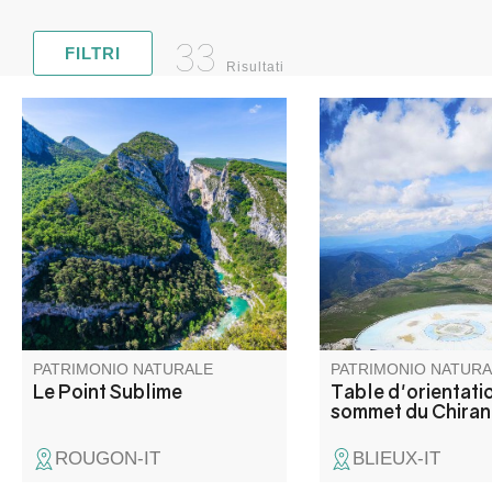
33
FILTRI
Risultati
Le Point Sublime est l'un des
Du mont Ventoux, au
points de vue les plus
Pelvoux, de l'étang d
pittoresques sur les gorges du
l'arrière pays Niçois, 
Verdon. Ce point de vue se
vous permettra d'admi
trouve sur la rive droite, en aval
différents sommets et
du village de Rougon.
qui vous feront face.
PATRIMONIO NATURALE
PATRIMONIO NATURA
Le Point Sublime
Table d'orientati
sommet du Chiran
ROUGON-IT
BLIEUX-IT