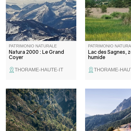
naturels (pelouses alpines,
et de Thorame-Haute,
forêts anciennes, éboulis,
en queue d’une rete
zones humides) et d’espèces
artificielle créée dans
animales et végétales
années 1960 pour l’irr
(chauves-souris, Vipère
d’Orsini, papillons, Ancolie de
Reuter).
PATRIMONIO NATURALE
PATRIMONIO NATURA
Natura 2000 : Le Grand
Lac des Sagnes, 
Coyer
humide
THORAME-HAUTE-IT
THORAME-HAUT
La Mescla (le mélange en
Col de montagne routi
Occitan) est le point où le
2 045 m d'altitude, en
Verdon et son affluent l'Artuby
de Haute Provence et
se rencontrent.
Maritimes. En bordure
zone coeur du Parc n
Mercantour, il offre u