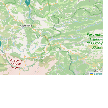
3
6
Leaflet