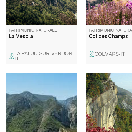
panoramique d'except
aussi le royaume des
marmottes.
PATRIMONIO NATURALE
PATRIMONIO NATURA
La Mescla
Col des Champs
LA PALUD-SUR-VERDON-
COLMARS-IT
IT
A 2080m d'altitude au pied de
Le site des grès d'An
la Montagne de Jassine se
monde étonnant où s
trouve le rocher de
blocs de grès cyclop
Chabrimand.
légendes ancestrales
histoire plurimillénaire
Dominant le village, 
superficie de 150 ha 
désormais classée E