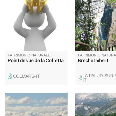
Il surplombe la cité fortifiée de
La Brèche Imbert est 
Colmars
milieu du Blanc-Martel
escalier dans le vide
rambardes, de 274 m
est l'un des points de
plus impressionnant d
Blanc-Martel.
PATRIMONIO NATURALE
PATRIMONIO NATURA
Point de vue de la Colletta
Brèche Imbert
LA PALUD-SUR
COLMARS-IT
IT
Le site Natura 2000 du Grand
La zone humide du L
Coyer abrite une diversité
Sagnes, à cheval sur 
exceptionnelle d’habitats
communes de Thora