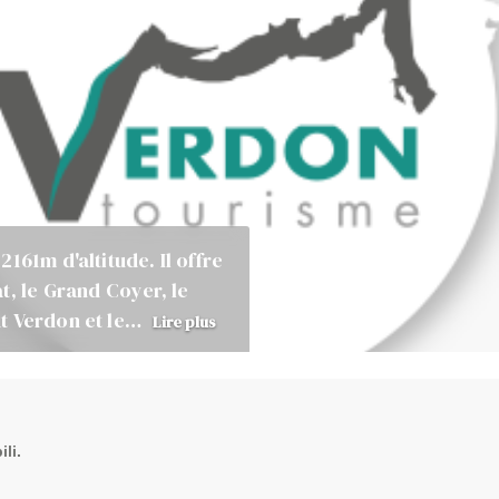
161m d'altitude. Il offre
t, le Grand Coyer, le
t Verdon et le…
Lire plus
li.