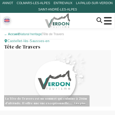
ANNOT
COLMARS-LES-ALPES
ENTREVAUX
LA PALUD-SUR-VERDON
SAINT-ANDRÉ-LES-ALPES
←
Accueil
Natural heritage
Tête de Travers
Castellet-lès-Sausses-en
Tête de Travers
La Tête de Travers est un sommet qui culmine à 2161m
d'altitude. Il offre une vue exceptionnelle…
Lire plus