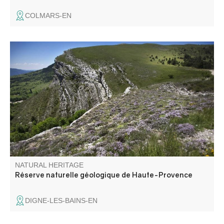
COLMARS-EN
The Haute-Provence national geological nature reserve,
located between the Verdon and Durance rivers, has
been awarded the label for the diversity of its landscapes,
which bear witness to the geological past of this massif
and the Earth. It is the largest reserve of its kind in
Europe.
NATURAL HERITAGE
Réserve naturelle géologique de Haute-Provence
DIGNE-LES-BAINS-EN