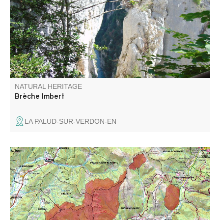
274 marches est l'un des points de vues les plus
impressionnant du sentier Blanc-Martel.
NATURAL HERITAGE
Brèche Imbert
LA PALUD-SUR-VERDON-EN
Constitué de 4 entités, ce massif s’élève entre les vallées
de La Bléone et du Verdon.