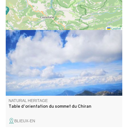
2
Leaflet
16
Du mont Ventoux, au mont Pelvoux, de l'étang de Berre à
l'arrière pays Niçois, cette table vous permettra d'admirer
les différents sommets et points qui vous feront face.
NATURAL HERITAGE
Table d'orientation du sommet du Chiran
BLIEUX-EN