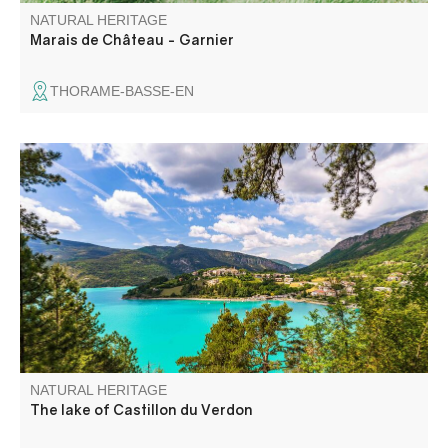
NATURAL HERITAGE
Marais de Château - Garnier
THORAME-BASSE-EN
Irresistible by its turquoise water, the lake of Castillon is
the ideal place to spend a day relaxing and splashing with
family. Swimming, sailing, boating and water-skiing can be
practised at the foot of the Verdon mountains. A holiday
not to be missed, smiles and memories guaranteed!
NATURAL HERITAGE
The lake of Castillon du Verdon