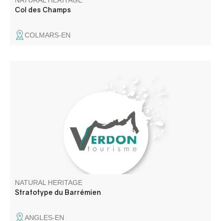
NATURAL HERITAGE
Col des Champs
COLMARS-EN
This natural treasure, named after the village of Barrême,
is located at the edge of the RD 33 road (signposted)
before reaching the village of Angles, in the heart of La
Réserve Naturelle Géologique de Haute-Provence.
NATURAL HERITAGE
Stratotype du Barrémien
ANGLES-EN