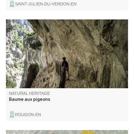
SAINT-JULIEN-DU-VERDON-EN
Située à la fin du Sentier Blanc-Martel et au début du
sentier du Couloir Samson, cette baume au milieu du
tunnel du Baou offre l'une des vues les plus sauvages des
Gorges du Verdon.
NATURAL HERITAGE
Baume aux pigeons
ROUGON-EN