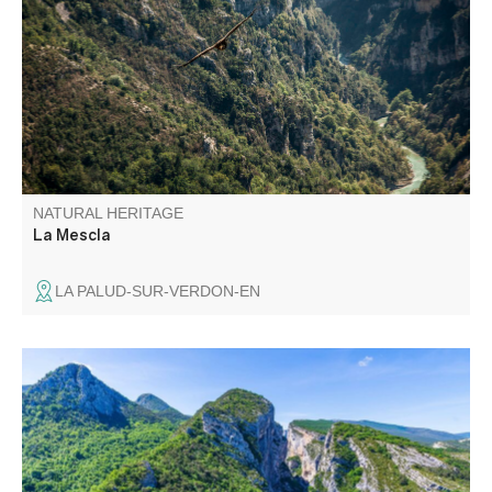
and its tributary the Artuby meet.
NATURAL HERITAGE
La Mescla
LA PALUD-SUR-VERDON-EN
Point Sublime is one of the most picturesque views of the
Verdon Gorge. The viewpoint is on the right bank,
downstream from the village of Rougon.