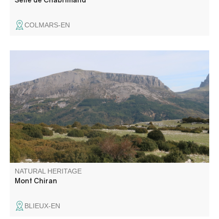
COLMARS-EN
Le mont Chiran (1 905 m), second sommet des Préalpes
du Verdon, offre un panorama exceptionnel : des Alpes du
Sud à la Provence, jusqu’à la Méditerranée et, par temps
clair, le Canigou. Un belvédère unique pour les amoureux
de grands horizons.
NATURAL HERITAGE
Mont Chiran
BLIEUX-EN