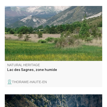
La zone humide du Lac des Sagnes, à cheval sur les
communes de Thorame-Basse et de Thorame-Haute, se
situe en queue d’une retenue artificielle créée dans les
années 1960 pour l’irrigation.
NATURAL HERITAGE
Lac des Sagnes, zone humide
THORAME-HAUTE-EN
La Mescla (the mixture in Occitan) is where the Verdon