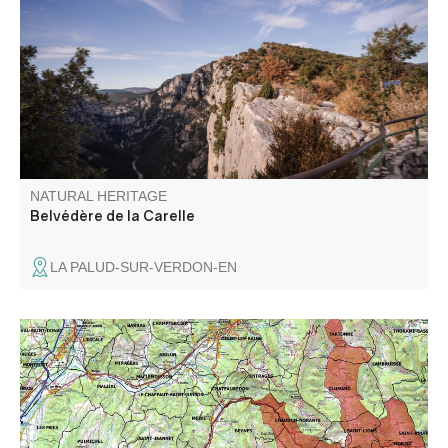
utilisées début XXème par les « Verdoniens » qui
descendaient à flanc de falaise pour récolter, entre autre,
le genévrier. C'est le troisième belvédère de la route des
Crête et c'est un incontournable.
NATURAL HERITAGE
Belvédère de la Carelle
LA PALUD-SUR-VERDON-EN
Le site de l’Asse comporte une caractéristique principale :
la partie amont comprend les terres agricoles alors que le
périmètre en aval de la clue de Chabrières ne concentre
que le lit de la rivière ainsi que sa ripisylve.