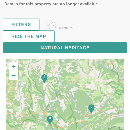
Details for this property are no longer available.
33
FILTERS
Results
HIDE THE MAP
NATURAL HERITAGE
6
+
−
3
2
3