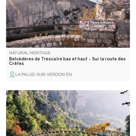
Crêtes. On peut voire en bas du canyon trois tours
rocheuses, en rive gauche, qui ont donnés leurs nom à
ces belvédères.
NATURAL HERITAGE
Belvédères de Trescaïre bas et haut - Sur la route des
Crêtes
LA PALUD-SUR-VERDON-EN
Passerelle piétonne au dessus du Verdon qui permettait
de traverser d'une rive à l'autre, du Var aux Alpes de
Hautes Provence.