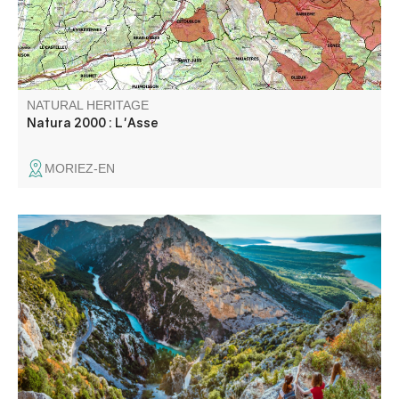
NATURAL HERITAGE
Natura 2000 : L'Asse
MORIEZ-EN
The Col de Plein Voir, at an altitude of 1168m, offers a
magnificent panoramic view of the end of the canyon and
Lac de Sainte-Croix. Access to the pass has to be earned,
but it's well worth the effort!