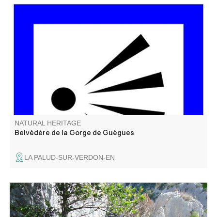
Du belvédère de la Gorge de Guègues, on surplombe les
vestiges de la ferme de Guègues, située sur un plateau
herbeux qui est au-dessus des Gorges. La ferme était
occupée par le pastre (berger) et possédait un beau
verger (amandiers, poiriers…).
NATURAL HERITAGE
Belvédère de la Gorge de Guègues
LA PALUD-SUR-VERDON-EN
La Brèche Imbert est située au milieu du Blanc-Martel,
c'est un escalier dans le vide, avec des rambardes, de