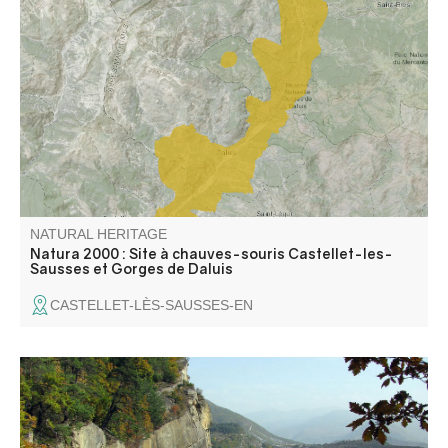
Zone représentative de l'étage subméditerranéen où
dominent les landes à buis, genêt cendré, lavande. Zone
peu prospectée au niveau espèces végétales et milieux.
Gorges remarquables.
NATURAL HERITAGE
Natura 2000 : Site à chauves-souris Castellet-les-
Sausses et Gorges de Daluis
CASTELLET-LÈS-SAUSSES-EN
The Annot sandstone site is an astonishing world of
cyclopean sandstone blocks, ancestral legends and
millennia of history. Overlooking the village, an area of