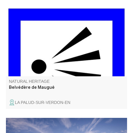
Un beau point de vue sur l'un des plus grand Canyon
d'Europe, direction le fameux Chalet de la Maline.
NATURAL HERITAGE
Belvédère de Maugué
LA PALUD-SUR-VERDON-EN
Le belvédère de la Carelle tient son nom des poulies