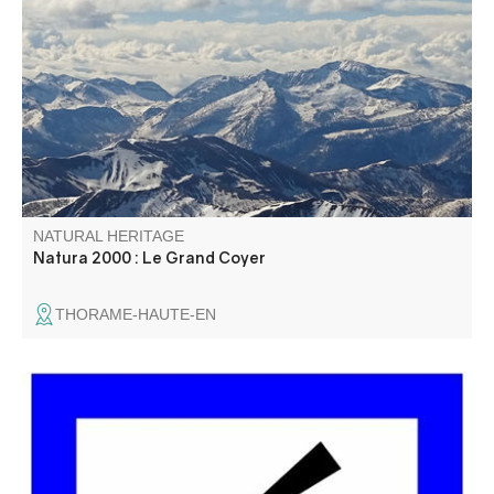
Le site Natura 2000 du Grand Coyer abrite une diversité
exceptionnelle d’habitats naturels (pelouses alpines,
forêts anciennes, éboulis, zones humides) et d’espèces
animales et végétales (chauves-souris, Vipère d’Orsini,
papillons, Ancolie de Reuter).
NATURAL HERITAGE
Natura 2000 : Le Grand Coyer
THORAME-HAUTE-EN
Le Belvédère du Pas de Bau est un peu caché, non loin
de la route... C'est le dernier avant la zone en sens
unique et c'est le plus haut en altitude de tous .