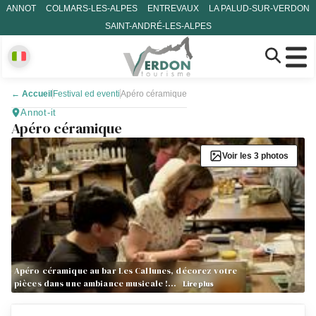
ANNOT
COLMARS-LES-ALPES
ENTREVAUX
LA PALUD-SUR-VERDON
SAINT-ANDRÉ-LES-ALPES
←
Accueil
Festival ed eventi
Apéro céramique
Annot-it
Apéro céramique
Voir les 3 photos
Apéro céramique au bar Les Callunes, décorez votre
pièces dans une ambiance musicale !…
Lire plus