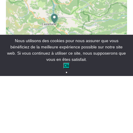
Leaflet
Nous utilisons des cookies pour nous assurer que vous
bénéficiez de la meilleure expérience possible sur notre site
Que vous soyez paré de chaussures de marche, de
web. Si vous continuez à utiliser ce site, nous supposerons que
raquettes à neige ou encore d'un VTT, Nicolas sera
vous en êtes satisfait.
heureux de vous faire découvrir nos merveilleux
Ok
paysages.
COMMERCES ET SERVICES
Nicolas Daumas
COLMARS