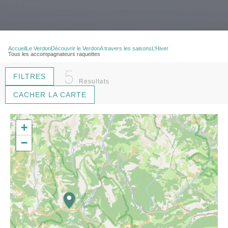
Accueil
Le Verdon
Découvrir le Verdon
A travers les saisons
L’Hiver
Tous les accompagnateurs raquettes
5
FILTRES
Resultats
CACHER LA CARTE
+
−