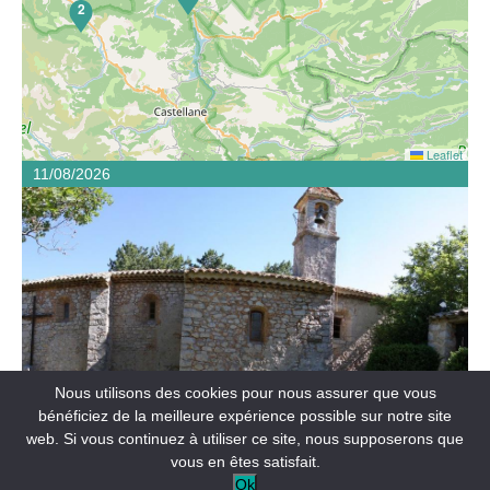
2
Leaflet
11/08/2026
Anciennement église du village, la chapelle Notre-Dame
avec son cimetière à proximité, date, sous sa forme
actuelle, du XVIIème siècle.
Nous utilisons des cookies pour nous assurer que vous
bénéficiez de la meilleure expérience possible sur notre site
FÊTES ET MANIFESTATIONS
web. Si vous continuez à utiliser ce site, nous supposerons que
Visite de la chapelle Notre-Dame
vous en êtes satisfait.
Ok