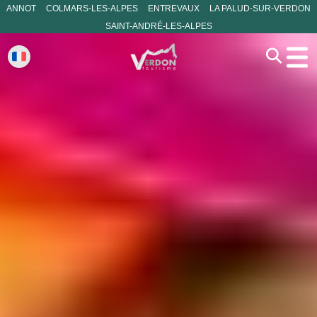
ANNOT
COLMARS-LES-ALPES
ENTREVAUX
LA PALUD-SUR-VERDON
SAINT-ANDRÉ-LES-ALPES