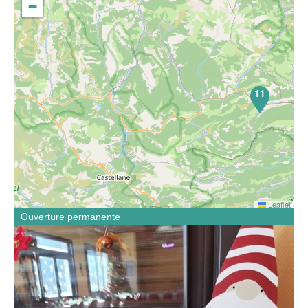
−
11
Leaflet
Ouverture permanente
Le Food Toque propose des spécialités de chez nous
mais également des burgers, des buffets, des apéritifs,
des brunchs, des repas. Nous favorisons les produits
frais, de saison et locaux en circuit court.