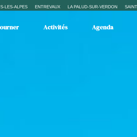
S-LES-ALPES
ENTREVAUX
LA PALUD-SUR-VERDON
SAIN
journer
Activités
Agenda